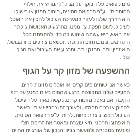
מים קפואים על הבוקר על מנת "להמריץ את חילוף
החומרים"… ע"פ הרפואה הסינית, חימום המזון או בישולו
הוא הדרך שלנו לעזור למערכת העיכול להכין את האוכל
לעיכול, לשם הפקת צ'י ממנו. מהרגע שהאנושות גילתה
את האש, היא עשתה שימוש בה כדי להתפתח בכל
התחומים, וגם בתחום התזונתי, וכשאנו צורכים מזון מבושל,
הוא זמין יותר, מחזק יותר, ומרגיע את העיכול ואת הגוף
כולו.
ההשפעה של מזון קר על הגוף
כאשר אנו שותים מים קרים, או אוכלים מזונות קרים,
המעיים שלנו מתכווצות ברגע שהמים באים במגע עם דופן
הקיבה. אם נאכל מזונות קרים, נקשה מאוד על העיכול
להפיק אנרגיה מהמזון, ולאורך זמן נחליש אותו. כאשר
העיכול חלש, נוצרת לחות. לחות, ע"פ הרפואה הסינית,
היא פתוגן הרסני. היא עוצרת ומאטה את זרימת הצ'י
ופוגעת במכניזם ולמעשה בכיוון הנכון של אנרגיית החיים