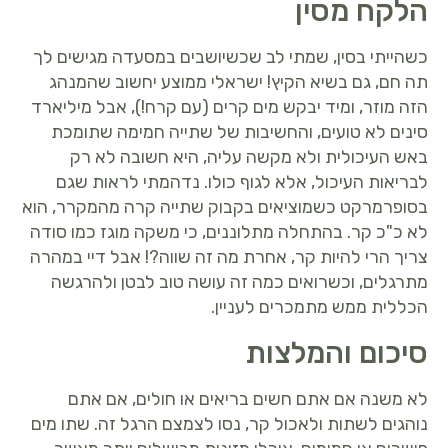
הלקח מסין
כשהייתי בסין, שמתי לב שכשיושבים במסעדה מגישים לך
תה חם, גם בשיא הקיץ! ישראלי ממוצע יחשוב שהמנהג
הזה מוזר, ומיד יבקש מים קרים (עם קרח!), אבל מיליארד
סינים לא טועים, והחשיבות של שתייה חמימה שתומכת
באש העיכולית ולא מקשה עליה, היא חשובה לא רק
לבריאות העיכול, אלא לגוף כולו. נדהמתי לראות שגם
בסופרמרקט כשמוציאים בקבוק שתייה קרה מהמקרר, הוא
לא כ"כ קר. בהתחלה מתלוננים, כי משקה מוגז כמו סודה
צריך הרי להיות קר, אחרת מה זה שווה?! אבל דיי במהרה
מתרגלים, וכשרואים כמה זה עושה טוב לבטן ולהרגשה
הכללית ממש מתמכרים לעניין.
סיכום והמלצות
לא משנה אם אתם חשים בריאים או חולים, אם אתם
נוהגים לשתות ולאכול קר, נסו לצמצם הרגל זה. שתו מים