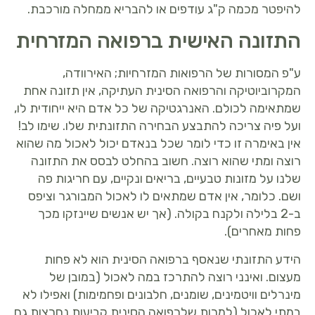
להיפטר מכמה ק"ג עודפים או להבריא ממחלה מורכבת.
התזונה האישית ברפואה המזרחית
ע"פ המסורות של הרפואות המזרחיות; האירוודה,
המקרוביוטיקה והרפואה הסינית העתיקה, אין תזונה אחת
שמתאימה לכולם. האנרגטיקה של כל אדם היא ייחודית לו,
ועל פיה צריכה להתבצע הבחירה התזונתית שלו. שימו לב!
אין באימרה זו כדי לומר שכל בנאדם יכול לאכול מה שהוא
רוצה ומתי שהוא רוצה. חשוב בהחלט לבסס את התזונה
שלנו על מזונות טבעיים, בריאים ונקיים, עם חריגות פה
ושם. כלומר, אין אדם שמתאים לו לאכול המבורגר וציפס
ב-2 בלילה ולקנח בקולה. (אך יש אנשים שיינזקו מכך
פחות מאחרים).
הידע התזונתי שנאסף ברפואה הסינית הוא לא פחות
מעצום. ואינני רוצה להתרכז במה לאכול (במובן של
מינרלים וויטמינים, שומנים, חלבונים ופחמימות) ואפילו לא
במתי לאכול (למרות שלרפואה הסינית קביעות נחרצות גם