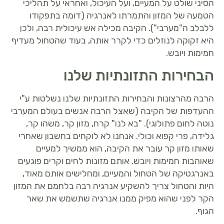
הסיני שולט על המעיים, ועל העיכול, ואחראי על תהליכי
הטמעה של המזון והתמרתו לאנרגיה (דומה בתפקודו
ללבלב ה"מערבי"). הקיבה מכילה אש עיכולית רבה, ולכן
היא זקוקה לנוזלים כדי לקרר אותה, בעוד שהטחול מעדיף
חמימות ויובש.
הבחירות התזונתיות שלנו
הרבה מהרצונות והבחירות התזונתיות שלנו נשלטות ע"י
ההעדפות של הקיבה (שאצל הרבה אנשים בעולם המערבי
נוטה לחום פתולוגי). "בא לנו" קרח, מזון קר, משהו קר,
גלידה, פרי קפוא וכולי. אנחנו לא לוקחים בחשבון שאחרי
שאותו מזון קר עובר את הקיבה, הוא ממשיך למעיים
שאוהבות חמימות ויובש. אותם מזונות לחים וקרים פוגעים
באנרגטיקה של הטחול והמעיים, ומחלישים אותם מאוד,
היות והטחול צריך להשקיע אנרגיה רבה בלחמם את המזון
הקר לפני שהוא מפיק ממנו אנרגיה שתשמש את שאר
הגוף.