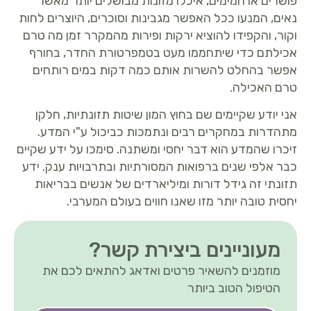
פושרים או חמימים, איכלו מזונות מבושלים יותר מאשר
נאים, המנעו ככל האפשר מגבינות וסוכרים, היוצרים לחות
וקור, והקפידו להוציא ירקות ופירות מהמקרר זמן מה טרם
אכילתם כדי שיתחממו מעט בטמפרטורת החדר, בחורף
אפשר בהחלט להשרות אותם כמה דקות במים רותחים
טרם האכילה.
אני יודע שקיימים שם בחוץ המון שיטות תזונתיות, חלקן
מתהדרות במחקרים רבים ונתמכות כביכול ע"י המדע.
זיכרו שהמדע הוא דבר יחסי ומשתנה. סימכו על ידע שקיים
כבר אלפי שנים ברפואות המסורתיות ובתרבויות ענק. ידע
תזונתי זה גידל דורות ומיליארדים של אנשים בבריאות
יחסית טובה יותר מזו שאנו חווים בעולם המערבי.
מעוניינים ביצירת קשר?
מוזמנים להשאיר פרטים ואדאג להתאים לכם את
הטיפול הטוב ביותר