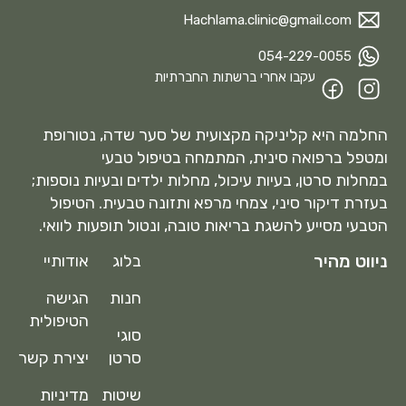
Hachlama.clinic@gmail.com
054-229-0055
עקבו אחרי ברשתות החברתיות
החלמה היא קליניקה מקצועית של סער שדה, נטורופת
ומטפל ברפואה סינית, המתמחה בטיפול טבעי
במחלות סרטן, בעיות עיכול, מחלות ילדים ובעיות נוספות;
בעזרת דיקור סיני, צמחי מרפא ותזונה טבעית. הטיפול
הטבעי מסייע להשגת בריאות טובה, ונטול תופעות לוואי.
ניווט מהיר
בלוג
אודותיי
חנות
הגישה
הטיפולית
סוגי
סרטן
יצירת קשר
שיטות
מדיניות