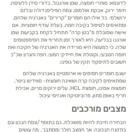
לדוגמא: סותרי חומצה, שמן אורגנול, כדורי סידן ללעיסה,
חימר ירוק, אבקת אולמוס, צמח הפיליפנדולה ובלזם
ירושלמי. כל אילו הם חומרים "קרירים" באנרגיה שלהם,
ומתאימים לטיפול בקיבה חמה, בעלת עודף חומציות. אם
אישה שסובלת מ"בטן קרה" תתחיל לקחת בקביעות שמן
אורגנו בבליעה, היא לאורך זמן תחריף את הסימפטומים
שלה, כי למעשה היא מורידה את האנרגיה של הקיבה ואת
חומה הטבעי, וקוטלת את חיידקי המעי, הפה והגרון שכ"כ
חשובים לתיפקוד תקין של גופינו.
ישנם חומרים חמימים או ארומטיים באנרגיה שלהם
שמתאימים לקיבה קרה ושאינה חומצית- סווידיש ביטר,
חומצות אמינו, חומצת HCL, עלים ירוקים מרים, אכילת
חריף באופן מתון, פרוביוטיקה ואנזימי עיכול.
מצבים מורכבים
הבחירה חייבת להיות מושכלת, גם בתוסף /צמח הנכון וגם
בתזונה הנכונה. אך המצב הולך ומסתבך.. מה עושים