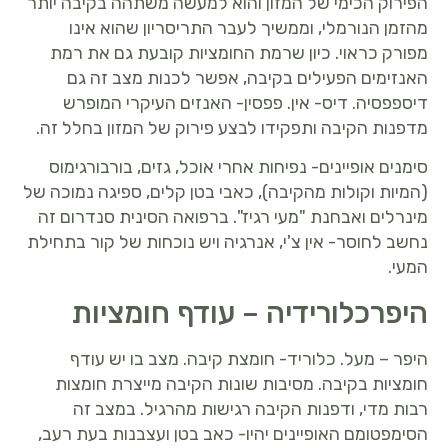
הפירוק הכימי של המזון והוא למעשה משתהה בקיבה יותר
מהזמן הנורמלי, וממשיך לעבר התריסריון שהוא אינו
מפורק כראוי. כיון שרמת החומציות קובעת גם את רמת
האנזימים הפעילים בקיבה, אפשר לכנות מצב זה גם
דיספפסיה. דיס- אין. פפסין- האנזים העיקרי המופרש
מדפנות הקיבה ותפקידו לבצע פירוק של המזון בחלל זה.
סימנים אופיינים- נפיחות אחרי אוכל, גזים, בורבורגימוס
(המיות וקולות מהקיבה), כאבי בטן קלים, ספיגה נמוכה של
מינרלים ואבחנת "מעי רגיז". ברפואה הסינית סנדרום זה
נחשב לחוסר- אין צ'י, אנרגיה ויש נוכחות של קור בתחילת
המעי.
היפרכלורידיה – עודף חומציות
היפר – מעל. כלוריד- חומצת קיבה. מצב בו יש עודף
חומציות בקיבה. מסיבות שונות הקיבה מייצרת חומצות
רבות מדי, ודפנות הקיבה רגישות מהרגיל. במצב זה
הסימפטומם האופיינים יהיו- כאב בטן ועצבנות בעת רעב,