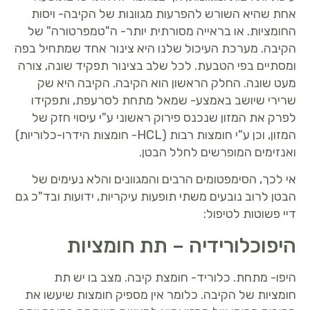
אחת שהיא השורש להפרעות מגוונות של הקיבה- ויסות
החומציות. או בראייה מסורתית יותר- ה"טמפרטורה" של
הקיבה. מערכת העיכול שלנו היא צינור אחד שמתחיל בפה
ומסתיים בפי הטבעת. לכל שלב בצינור תפקיד שונה, צורה
מעט שונה. החלק הראשון הוא הקיבה. הקיבה היא שק
שרירי שיושב באמצע- שמאל מתחת לסרעפת, ותפקידו
לפרק את המזון שנכנס פירוק ראשוני ע"י עיסוי חזק של
המזון, וכן ע"י חומצות רבות (HCL- חומצות הידרו-כלוריות)
ואנזימים המופרשים לחלל הבטן.
אי לכך, הסימפטומים הרבים והמגוונים והלא נעימים של
הבטן לרוב נובעים משתי תופעות עיקריות, ידועות ובד"כ גם
דיי פשוטות לטיפול:
היפוכלורידיה – תת חומציות
היפו- מתחת. כלוריד- חומצת קיבה. מצב בו יש תת
חומציות של הקיבה. כלומר אין מספיק חומצות שיעשו את