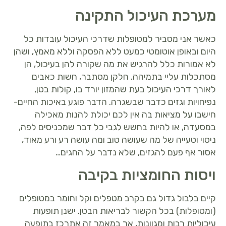
מערכת העיכול התקינה
כאשר אני מסביר למטופלות שדרכי העיכול עובדות כל
היום ובאופן אוטומטי כמעט ללא הפסקה וללא מאמץ, ושהן
לא אמורות כלל להרגיש את מה שקורה להן בעיכול, הן
מסתכלות עליי בתמיהה. חלקן מסתבר, חשות כאבים
לאורך דרכי העיכול בעת שהמזון יורד בו, קולות בטן,
נפיחויות וגזים כדבר שבשגרה. הדבר פוגע באיכות החיים-
חישבו על מציאות בה אין לכם יכולת להנות מאכילה
במסעדה, או להיות בחשש לגבי כל דבר שמכניסים לפה,
ניסוי וטעייה של מה שעושה טוב ומה עושה רע ורע מאוד,
אסור אף פעם להגזים, שלא נדבר על החגים…
ויסות החומציות בקיבה
קיים בלבול גדול גם בקרב מטפלים וקל וחומר במטופלים
(ומטופלות) בכל הקשור לבריאות הבטן. ישנן תופעות
עיכוליות רבות ומגוונות, אך במאמר זה אתרכז בתופעה