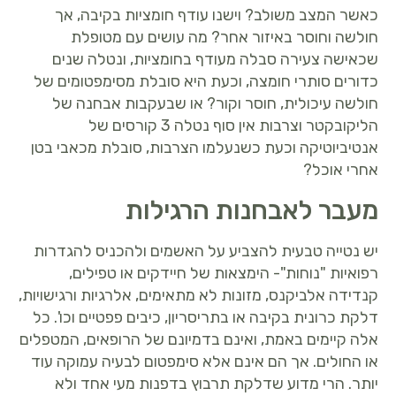
כאשר המצב משולב? וישנו עודף חומציות בקיבה, אך
חולשה וחוסר באיזור אחר? מה עושים עם מטופלת
שכאישה צעירה סבלה מעודף בחומציות, ונטלה שנים
כדורים סותרי חומצה, וכעת היא סובלת מסימפטומים של
חולשה עיכולית, חוסר וקור? או שבעקבות אבחנה של
הליקובקטר וצרבות אין סוף נטלה 3 קורסים של
אנטיביוטיקה וכעת כשנעלמו הצרבות, סובלת מכאבי בטן
אחרי אוכל?
מעבר לאבחנות הרגילות
יש נטייה טבעית להצביע על האשמים ולהכניס להגדרות
רפואיות "נוחות"- הימצאות של חיידקים או טפילים,
קנדידה אלביקנס, מזונות לא מתאימים, אלרגיות ורגישויות,
דלקת כרונית בקיבה או בתריסריון, כיבים פפטיים וכו'. כל
אלה קיימים באמת, ואינם בדמיונם של הרופאים, המטפלים
או החולים. אך הם אינם אלא סימפטום לבעיה עמוקה עוד
יותר. הרי מדוע שדלקת תרבוץ בדפנות מעי אחד ולא