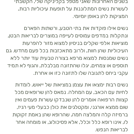
בשנים האחרונות שאני מטפל בקליניקה שלי, הקשבתי
לעשרות נשים המתלוננות על תופעות עיכוליות רבות,
המציקות להן באופן יומיומי.
נשים אילו פוקדות את בתי הטבע, ורשתות הפארם
ונתקלות במדפים עמוסים לעייפה במוצרים לבריאות הבטן,
מוציאות אלפי שקלים בניסיון למצוא מזור להפרעות
העיכוליות שהן חוות, ולרוב מתאכזבות בכל פעם מחדש. גם
נשים שמנסות למצוא מרפא בצורה טבעית עוד יותר ללא
תוספים או צמחים, יגלו שהתזונה מבלבלת, והגוף לא תמיד
עקבי ביחס לתגובה שלו לתזונה כזו או אחרת.
נשים רבות ימצאו את עצמן במציאות של ייאוש, לומדות
לחיות עם הכאב, עם המחלה. נמאס להן שרופאים מכל
קצוות הרפואה אומרים להן שנבדקו עשרות פעמים ואין
שום ממצא אורגני, ומקטלגים את כולן כבעלי מעי רגיז,
ברמיזה קלה והמלצה חמה, שהרופא שהן באמת זקוקות
לו, אינו רופא כלל וכלל, אלא פסיכולוג, או מומחה אחר
לבריאות הנפש.