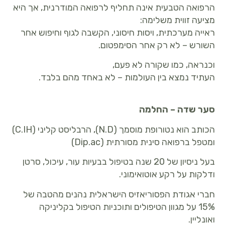
הרפואה הטבעית אינה תחליף לרפואה המודרנית, אך היא
מציעה זווית משלימה:
ראייה מערכתית, ויסות חיסוני, הקשבה לגוף וחיפוש אחר
השורש – לא רק אחר הסימפטום.
וכנראה, כמו שקורה לא פעם,
העתיד נמצא בין העולמות – לא באחד מהם בלבד.
סער שדה – החלמה
הכותב הוא נטורופת מוסמך (N.D), הרבליסט קליני (C.IH)
ומטפל ברפואה סינית מסורתית (Dip.ac)
בעל ניסיון של 20 שנה בטיפול בבעיות עור, עיכול, סרטן
ודלקות על רקע אוטואימוני.
חברי אגודת הפסוריאזיס הישראלית נהנים מהטבה של
15% על מגוון הטיפולים ותוכניות הטיפול בקליניקה
ואונליין.