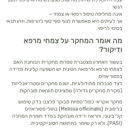
רגשי
אינה מחליפה טיפול רפואי או צמחי —
אך לעיתים היא מאפשרת לגוף סוף־סוף להרפות, וזהו תנאי
בסיסי לריפוי.
מה אומר המחקר על צמחי מרפא
ודיקור?
בעשור האחרון מצטברת ספרות מחקרית הבוחנת האם
לצמחי מרפא ולרפואה הסינית יש השפעה קלינית מדידה
בפסוריאזיס.
לצד מגבלות מתודולוגיות, ישנם מחקרים ומטה־אנליזות
(סקירת מחקרים גדולה) שמציגים תוצאות מובהקות.
מחקר אקראי כפול־סמיות מבוקר פלצבו בדק שימוש
בלימונית (Melissa officinalis) בחולי פסוריאזיס
קל־בינוני, והראה ירידה מובהקת במדד חומרת המחלה
(PASI), ולא רק שיפור בתחושה הסובייקטיבית.