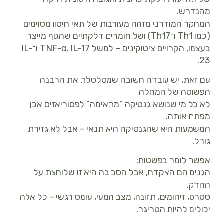
מהנדרש.
המחקר המודרני מזהה מעורבות של תאי חיסון מסוימים
(כמו Th1 ו־Th17) ושל חומרים דלקתיים שהגוף מייצר
בעצמו, הקרויים ציטוקינים – למשל TNF-α, IL-17 ו־IL-
23.
עם זאת, יש עובדה חשובה שמטלטלת את ההבנה
הפשוטה של המחלה:
לא כל מי שנושא גנטיקה “מתאימה” לפסוריאזיס אכן
מפתח אותה.
המשמעות היא שהגנטיקה היא תנאי – אבל לא גזירת
גורל.
אפשר לומר בפשטות:
הגנים הם האקדח, אבל הסביבה היא זו שלוחצת על
ההדק.
סטרס, זיהומים, תזונה, מצב המעי, עומס רגשי – כל אלה
יכולים להיות הטריגר.