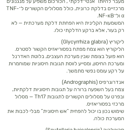
מעבר להיותו “אנטי־דלקתי”, הכורכום משפיע על מנגנונים
מרכזיים בדלקת כרונית, כולל מסלולים הקשורים ל־TNF-
α ול־NF-κB.
המשמעות הקלינית היא הפחתת דלקת מערכתית — לא
רק בעור, אלא ברקע הדלקתי כולו.
ליקוריץ (Glycyrrhiza glabra)
הליקוריץ הוא צמח מפתח בפסוריאזיס הקשור לסטרס.
הוא פועל בצומת שבין מערכת העצבים, בלוטת האדרנל
ומערכת החיסון, ומסייע לווסת תגובות חיסוניות שמוחמרות
על רקע עומס נפשי מתמשך.
אנדרוגרפיס (Andrographis)
צמח בעל השפעה ברורה על תגובות חיסוניות דלקתיות,
ובפרט על מסלולים הקשורים לתגובות Th17 — מסלול
מרכזי בפסוריאזיס.
שימוש נכון בו יכול להפחית “אש חיסונית” מבלי לכבות את
המערכת כולה.
סקוטלריה (Scutellaria baicalensis)